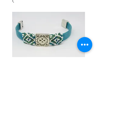
SKU : 3012
Turquoise
flat band
leather